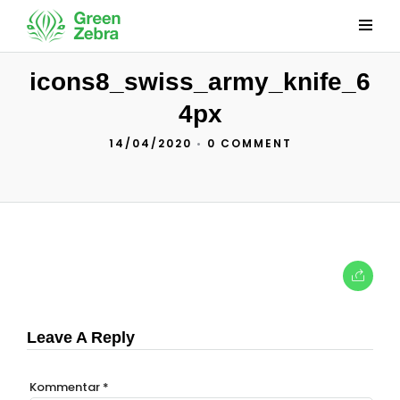
icons8_swiss_army_knife_6
4px
14/04/2020
•
0 COMMENT
Leave A Reply
Kommentar
*