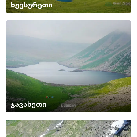
ხევსურეთი
ჯავახეთი