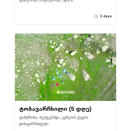
ლაშქრობა, მოგზაურობა, აჭარა
2 days
ტობავარჩხილი (5 დღე)
ლაშქრობა, ბექფექინგი, ეგრესის ქედის
ტობავარჩხილები.