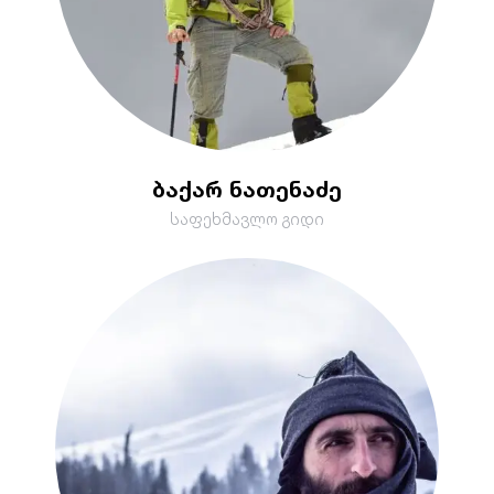
ბაქარ ნათენაძე
საფეხმავლო გიდი