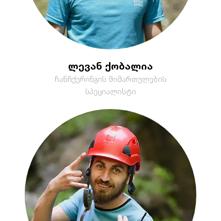
ლევან ქობალია
ჩანჩქერინგის მიმართულების
სპეციალისტი