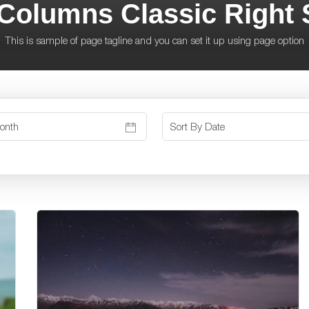
 Columns Classic Right 
This is sample of page tagline and you can set it up using page option