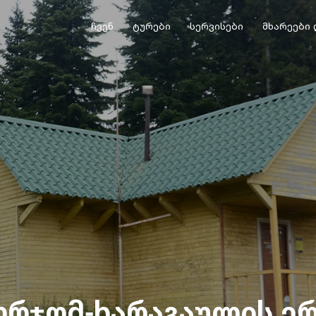
ჩვენ
ტურები
სერვისები
მხარეები 
ორჯომ-ხარაგაულის ე