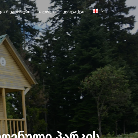
და რეგიონები
ბლოგი
კონტაქტი
როვნული პარკის