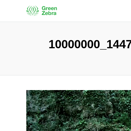
10000000_144
Video
Player