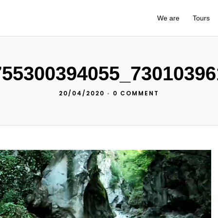
We are
Tours
755300394055_73010396
20/04/2020
•
0 COMMENT