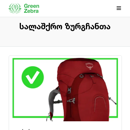
სალაშქრო ზურგჩანთა